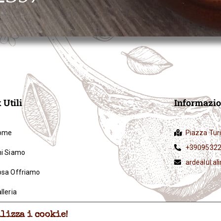
 Utili
Informazio
ome
Piazza Turi
+3909532
hi Siamo
ardealul.a
osa Offriamo
lleria
ntatti
lizza i cookie!