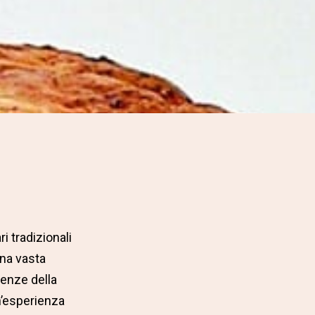
i tradizionali
una vasta
genze della
un’esperienza